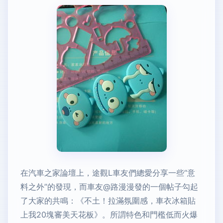
在汽車之家論壇上，途觀L車友們總愛分享一些“意
料之外”的發現，而車友@路漫漫發的一個帖子勾起
了大家的共鳴：《不土！拉滿氛圍感，車衣冰箱貼
上我20塊審美天花板》。所謂特色和門檻低而火爆