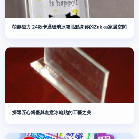
萌趣磁力 24款卡通玻璃冰箱貼點亮你的Zakka家居空間
探尋匠心燭臺與創意冰箱貼的工藝之美