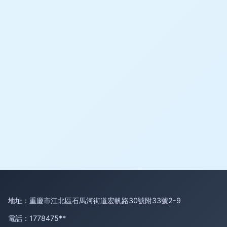
地址：重慶市江北區石馬河街道宏帆路30號附33號2-9
電話：1778475**