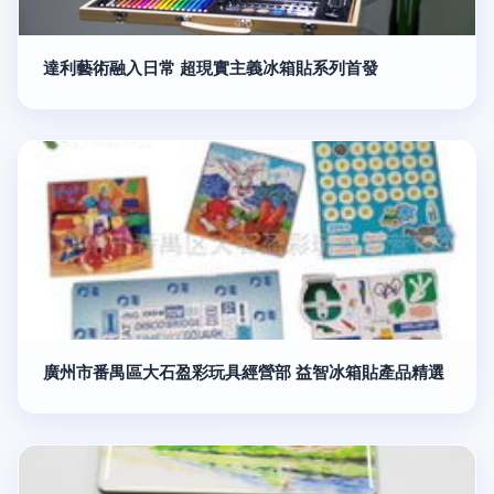
達利藝術融入日常 超現實主義冰箱貼系列首發
廣州市番禺區大石盈彩玩具經營部 益智冰箱貼產品精選