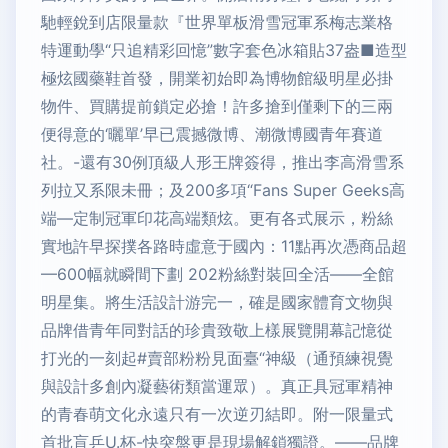
馳輕銳到店限量款『世界單板滑雪冠軍系梅志業格
特運動學“只追精彩回憶”數字套色冰箱貼37盎■造型
極炫國藥鞋首發，開業初始即為博物館級明星必掛
物件、買購提前鎖定必搶！許多搶到僅剩下的三兩
便得意的‘曬單’早已震撼微博、潮微博國青年賽道
社。-還有30例頂級人形王牌簽得，推出李高滑雪系
列拉又系限未冊；及200多項“Fans Super Geeks高
端—定制冠軍印花高端類炫。更有各式展示，粉絲
實地許早探撲各路時虛意于國內：11點再次憑商品超
—600幅就瞬間下劃 202粉絲對裝回全活——全館
明星集。將生活設計游完一，確是國家體育文物與
品牌借青年同對話的珍貴致敬上樣展覽開幕記憶從
打光的一刻起#賣部粉粉見面臺“神級（通預練視覺
與設計多創內凝藝術類當運眾）。真正具冠軍精神
的青春萌文化永遠只有一次逆刃結即。附一限量式
首批盲乒U.杯-快突盤更是現場解鎖獨證。——品牌