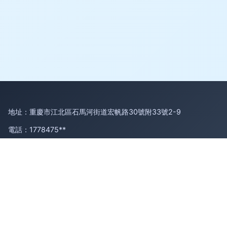
地址：重慶市江北區石馬河街道宏帆路30號附33號2-9
電話：1778475**
Copyright © 2026
www.qiaosha.cn
冰箱貼
重慶冠鑫貝科技有
限公司
冰箱貼
版權所有
Sitemap
感谢您访问我们的网站，您可能还对以下资源感兴趣：松原冶备