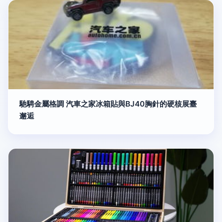
馳騁金屬格調 汽車之家冰箱貼與BJ40胸針的硬核展臺
邂逅