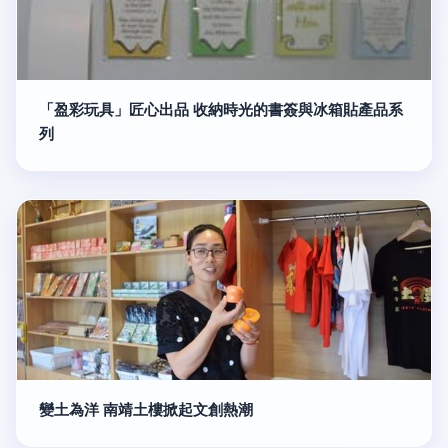
「盈彩玩具」匠心出品 收納時光的書簽與冰箱貼產品系
列
變土為洋 南靖土樓掀起文創熱潮